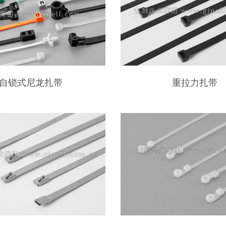
自锁式尼龙扎带
重拉力扎带